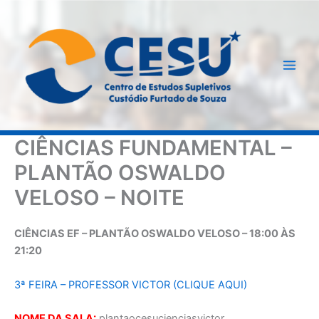
Ir
para
o
conteúdo
CIÊNCIAS FUNDAMENTAL –
PLANTÃO OSWALDO
VELOSO – NOITE
CIÊNCIAS EF – PLANTÃO OSWALDO VELOSO – 18:00 ÀS
21:20
3ª FEIRA – PROFESSOR VICTOR (CLIQUE AQUI)
NOME DA SALA:
plantaocesucienciasvictor