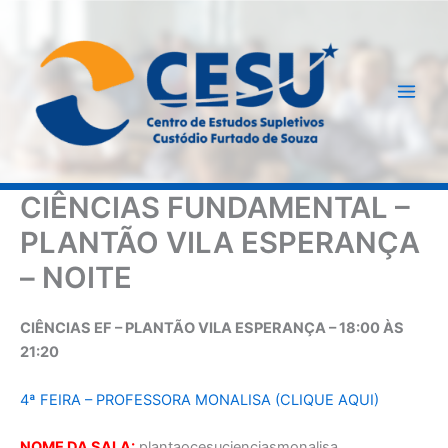
Ir
para
o
conteúdo
CIÊNCIAS FUNDAMENTAL –
PLANTÃO VILA ESPERANÇA
– NOITE
CIÊNCIAS EF – PLANTÃO VILA ESPERANÇA – 18:00 ÀS
21:20
4ª FEIRA – PROFESSORA MONALISA (CLIQUE AQUI)
NOME DA SALA:
plantaocesucienciasmonalisa