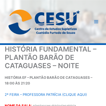
Ir
para
o
conteúdo
HISTÓRIA FUNDAMENTAL –
PLANTÃO BARÃO DE
CATAGUASES – NOITE
HISTÓRIA EF – PLANTÃO BARÃO DE CATAGUASES –
18:00 ÀS 21:20
2ª FEIRA – PROFESSORA PATRÍCIA (CLIQUE AQUI)
NOME DA SALA:
plantaocesuhistoriapatricia