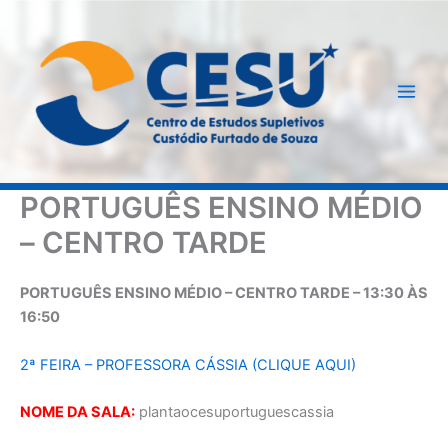
Ir
para
o
conteúdo
PORTUGUÊS ENSINO MÉDIO
– CENTRO TARDE
PORTUGUÊS ENSINO MÉDIO – CENTRO TARDE – 13:30 ÀS
16:50
2ª FEIRA – PROFESSORA CÁSSIA (CLIQUE AQUI)
NOME DA SALA:
plantaocesuportuguescassia