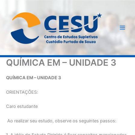
Ir
para
o
conteúdo
QUÍMICA EM – UNIDADE 3
QUÍMICA EM – UNIDADE 3
ORIENTAÇÕES:
Caro estudante
Ao realizar seu estudo, observe os seguintes passos:
1. A idéia do Estudo Dirigido é fixar conceitos mencionados