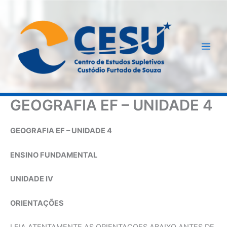
Ir
para
o
conteúdo
GEOGRAFIA EF – UNIDADE 4
GEOGRAFIA EF – UNIDADE 4
ENSINO FUNDAMENTAL
UNIDADE IV
ORIENTAÇÕES
LEIA ATENTAMENTE AS ORIENTAÇOES ABAIXO ANTES DE