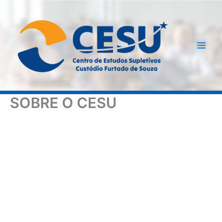
Ir
para
o
conteúdo
SOBRE O CESU