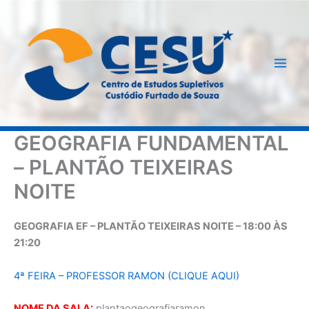
Ir
para
o
conteúdo
GEOGRAFIA FUNDAMENTAL
– PLANTÃO TEIXEIRAS
NOITE
GEOGRAFIA EF – PLANTÃO TEIXEIRAS NOITE – 18:00 ÀS
21:20
4ª FEIRA – PROFESSOR RAMON (CLIQUE AQUI)
NOME DA SALA:
plantaogeografiaramon