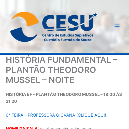
Ir
para
o
conteúdo
HISTÓRIA FUNDAMENTAL –
PLANTÃO THEODORO
MUSSEL – NOITE
HISTÓRIA EF – PLANTÃO THEODORO MUSSEL – 18:00 ÀS
21:20
6ª FEIRA – PROFESSORA GIOVANA (CLIQUE AQUI)
NOME DA SALA:
plantaocesuhistoriagiovana