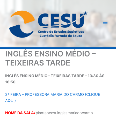
Ir
para
o
conteúdo
INGLÊS ENSINO MÉDIO –
TEIXEIRAS TARDE
INGLÊS ENSINO MÉDIO – TEIXEIRAS TARDE – 13:30 ÀS
16:50
2ª FEIRA – PROFESSORA MARIA DO CARMO (CLIQUE
AQUI)
NOME DA SALA:
plantaocesuinglesmariadocarmo