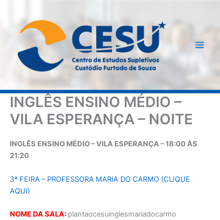
Ir
para
o
conteúdo
INGLÊS ENSINO MÉDIO –
VILA ESPERANÇA – NOITE
INGLÊS ENSINO MÉDIO – VILA ESPERANÇA – 18:00 ÀS
21:20
3ª FEIRA – PROFESSORA MARIA DO CARMO (CLIQUE
AQUI)
NOME DA SALA:
plantaocesuinglesmariadocarmo