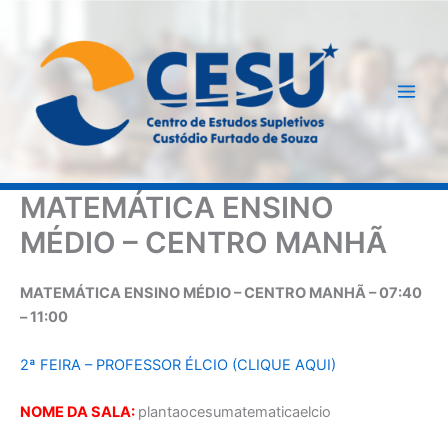
Ir
para
o
conteúdo
MATEMÁTICA ENSINO
MÉDIO – CENTRO MANHÃ
MATEMÁTICA ENSINO MÉDIO – CENTRO MANHÃ – 07:40
– 11:00
2ª FEIRA – PROFESSOR ÉLCIO (CLIQUE AQUI)
NOME DA SALA:
plantaocesumatematicaelcio