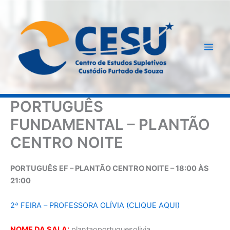
Ir
para
o
conteúdo
PORTUGUÊS
FUNDAMENTAL – PLANTÃO
CENTRO NOITE
PORTUGUÊS EF – PLANTÃO CENTRO NOITE – 18:00 ÀS
21:00
2ª FEIRA – PROFESSORA OLÍVIA (CLIQUE AQUI)
NOME DA SALA:
plantaoportuguesolivia