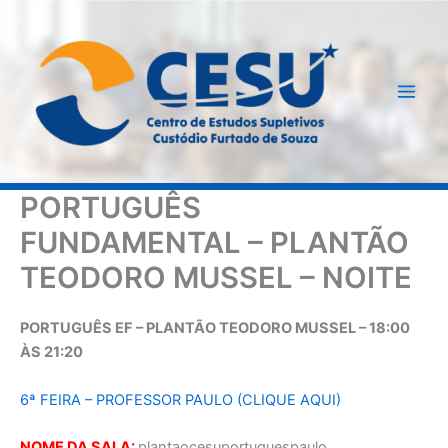
Ir
para
o
conteúdo
PORTUGUÊS
FUNDAMENTAL – PLANTÃO
TEODORO MUSSEL – NOITE
PORTUGUÊS EF – PLANTÃO TEODORO MUSSEL – 18:00
ÀS 21:20
6ª FEIRA – PROFESSOR PAULO (CLIQUE AQUI)
NOME DA SALA:
plantaocesuportuguespaulo