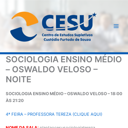
Ir
para
o
conteúdo
SOCIOLOGIA ENSINO MÉDIO
– OSWALDO VELOSO –
NOITE
SOCIOLOGIA ENSINO MÉDIO – OSWALDO VELOSO – 18:00
ÀS 21:20
4ª FEIRA – PROFESSORA TEREZA (CLIQUE AQUI)
NOME DA SALA:
plantaocesusociologiatereza