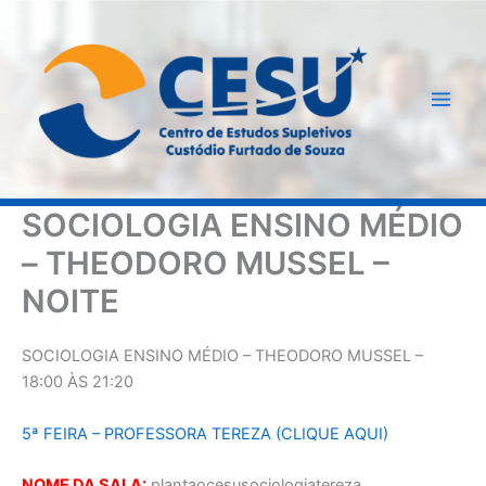
Ir
para
o
conteúdo
SOCIOLOGIA ENSINO MÉDIO
– THEODORO MUSSEL –
NOITE
SOCIOLOGIA ENSINO MÉDIO – THEODORO MUSSEL –
18:00 ÀS 21:20
5ª FEIRA – PROFESSORA TEREZA (CLIQUE AQUI)
NOME DA SALA:
plantaocesusociologiatereza