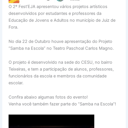
O 2º Fest’EJA apresentou vários projetos artísticos
desenvolvidos por estudantes e professores da
Educação de Jovens e Adultos no município de Juiz de
Fora.
No dia 22 de Outubro houve apresentação do Projeto
“Samba na Escola” no Teatro Paschoal Carlos Magno.
O projeto é desenvolvido na sede do CESU, no bairro
Teixeiras, e tem a participação de alunos, professores,
funcionários da escola e membros da comunidade
escolar.
Confira abaixo algumas fotos do evento!
Venha você também fazer parte do “Samba na Escola”!